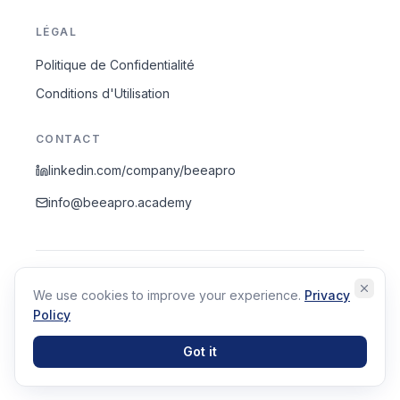
LÉGAL
Politique de Confidentialité
Conditions d'Utilisation
CONTACT
linkedin.com/company/beeapro
info@beeapro.academy
BeeAPro : Nous rendons l'intelligence humaine évolutive,
crédible et inévitable.
We use cookies to improve your experience.
Privacy
© 2026 BEEAPRO SRL
·
Policy
Via Garibaldi 26, 47822 Santarcangelo di Romagna (RN), ITALY
·
Viale Regione Siciliana nord Ovest, 3414 - 90145 Palermo
·
Got it
VAT: IT04834680409
·
Privacy Policy
·
Terms of Use